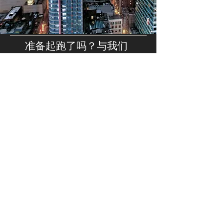
准备起跑了吗？与我们
联络！